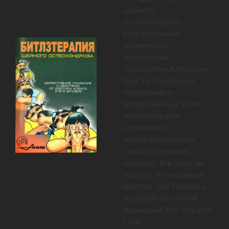
шейного
остеохондроза,
разработанных
знаменитым
мануальным
терапевтом Алексеем
Константиновичем
Назаровым и
предложенных всем
читателям для
освоения и
использования при
самостоятельном
лечении. А в этом им
помогут легендарный
квартет The Beatles и
корифей восточной
медицины Абу Али ибн
Сина.