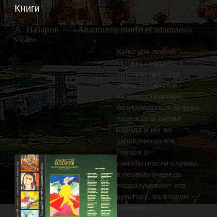
Книги
А. Назаров — «Anamnesis morbi et anamnesis
vitae»
Культура любой
страны создается
сотнями лет. Это
очень сложная и
нежная структура,
базирующаяся на вере,
надежде и любви
народа и им же
укрепляющаяся.
Говоря о
самобытности страны,
в первую очередь
подразумевают его
культуру, во вторую —
экономику и