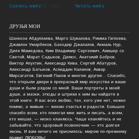
Скачать книгу
(57 мб)
Читать книгу
ДРУЗЬЯ МОИ
Шахноза Абдуллаева, Марго Шувалова, Римма Гаглоева,
Джавлон Умарбеков, Баходир Джалалов, Акмаль Нур,
Диля Мамедова, Ким Владимир Сергеевич, Алишер со
Светой, Марат Садыков, Дилюс, Анатолий Бобров,
Виктор Апухтин, Александр Кива, Сергей Абатуров,
Александр Батыков, Аслиддин Каланов, Анвар
Мирсагатов, Евгений Панов и многие другие... Спасибо,
что открыли двери в прекрасный мир искусства и ваши
души и были рядом со мной. Ваши портреты в моей
душе, а мазки, этюды и штрихи к ним вы найдете в
этой книге. Я вас всех люблю, тех, кого уже нет, нежно
помню, а живым — желаю счастья и радости. Большое
спасибо всем, кто помогал мне жить и писать, а всем,
кто мешал, — низко кланяюсь. Чаще кланяйтесь и не
забывайте, что здоровый позвоночник — это долгая
жизнь. И вам ничего не приснилось: миром по-прежнему
правит ЛЮБОВЬ!